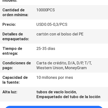
modelo:
Cantidad de
10000PCS
CONTROL
orden mínima:
DE
Precio:
USD0.05-0,3/PCS
CALIDAD
Detalles de
cartón con el bolso del PE
empaquetado:
ÉNTRENOS
Tiempo de
25-35 días
EN
entrega:
CONTACTO
Condiciones de
Carta de crédito, D/A, D/P, T/T,
CON
pago:
Western Union, MoneyGram
Capacidad de
10 millones por mes
PIDA
la fuente:
UNA
Alta luz:
tubos de vacío loción
,
Empaquetado del tubo de la loción
CITA