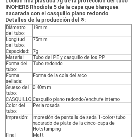
Loción fina plástica 7g de la protección del tubo
INOHERB Rhodiola 5 de la capa que blanquea
nacarada con el casquillo plano redondo
Detalles de la producción del ※:
Diámetro
19m m
del tubo:
Longitud
75m m
del tubo:
Capacidad:
7g
Material:
Tubo del PE y casquillo de los PP
Forma del
Tubo redondo
tubo:
Forma
Forma de la cola del arco
sellada:
Grueso del
0.40m m
tubo:
CASQUILLO:
Casquillo plano redondo/enchufe interno
Color del
Perla rosada
tubo:
Impresión:
impresión de pantalla de seda 1-color/tubo
nacarado de plata de la cinco-capa de
Hotstamping
Final
Matt