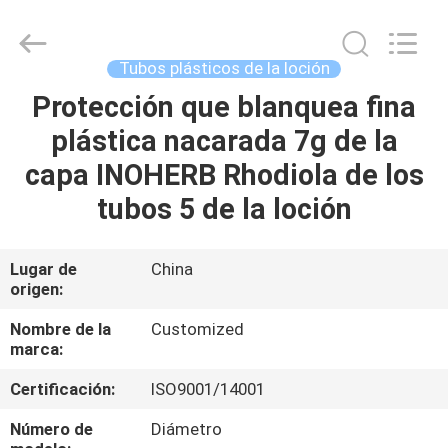
cosmético
vacío
Proveedor.
Copyright
©
Tubos plásticos de la loción
2022
-
2023
Protección que blanquea fina
HOGAR
emptycosmetictube.com.
All
plástica nacarada 7g de la
Rights
Reserved.
PRODUCTOS
capa INOHERB Rhodiola de los
tubos 5 de la loción
SOBRE
NOSOTROS
Lugar de
China
origen:
VIAJE
Nombre de la
Customized
marca:
DE
Certificación:
ISO9001/14001
LA
FÁBRICA
Número de
Diámetro